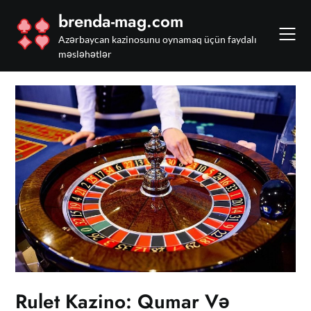
Skip
brenda-mag.com
to
Azərbaycan kazinosunu oynamaq üçün faydalı
content
məsləhətlər
Rulet Kazino: Qumar Və