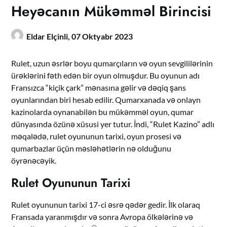
Heyəcanın Mükəmməl Birincisi
Eldar Elçinli,
07 Oktyabr 2023
Rulet, uzun əsrlər boyu qumarçıların və oyun sevgililərinin
ürəklərini fəth edən bir oyun olmuşdur. Bu oyunun adı
Fransızca “kiçik çark” mənasına gəlir və dəqiq şans
oyunlarından biri hesab edilir. Qumarxanada və onlayn
kazinolarda oynanabilən bu mükəmməl oyun, qumar
dünyasında özünə xüsusi yer tutur. İndi, “Rulet Kazino” adlı
məqalədə, rulet oyununun tarixi, oyun prosesi və
qumarbazlar üçün məsləhətlərin nə olduğunu
öyrənəcəyik.
Rulet Oyununun Tarixi
Rulet oyununun tarixi 17-ci əsrə qədər gedir. İlk olaraq
Fransada yaranmışdır və sonra Avropa ölkələrinə və