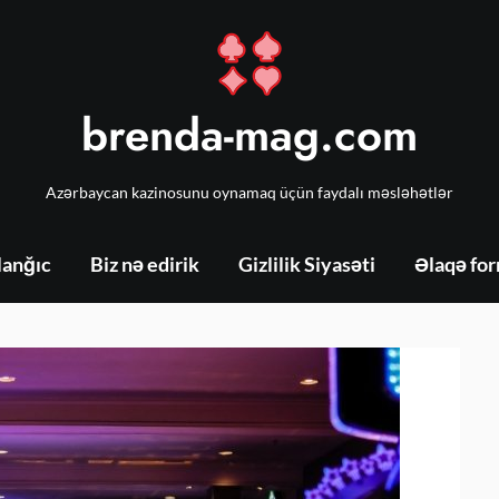
brenda-mag.com
Azərbaycan kazinosunu oynamaq üçün faydalı məsləhətlər
lanğıc
Biz nə edirik
Gizlilik Siyasəti
Əlaqə fo