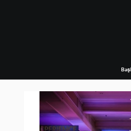
Skip
to
content
Baş